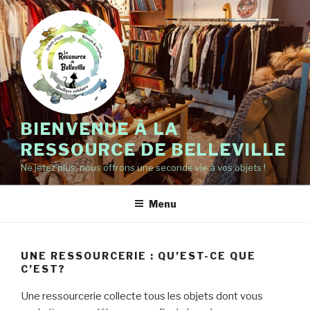
Aller
au
contenu
principal
BIENVENUE À LA
RESSOURCE DE BELLEVILLE
Ne jetez plus, nous offrons une seconde vie à vos objets !
Menu
UNE RESSOURCERIE : QU’EST-CE QUE
C’EST?
Une ressourcerie collecte tous les objets dont vous